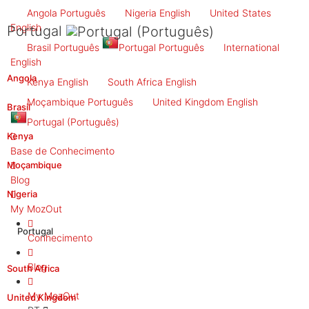
Angola
Português
Nigeria
English
United States
English
Portugal
Brasil
Português
Portugal
Português
International
English
Angola
Kenya
English
South Africa
English
Moçambique
Português
United Kingdom
English
Brasil
Portugal
(Português)
Kenya
Base de Conhecimento
Moçambique
Blog
Nigeria
My MozOut
Portugal
Conhecimento
Blog
South Africa
My MozOut
United Kingdom