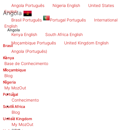
Angola
Português
Nigeria
English
United States
English
Angola
Brasil
Português
Portugal
Português
International
English
Angola
Kenya
English
South Africa
English
Moçambique
Português
United Kingdom
English
Brasil
Angola
(Português)
Kenya
Base de Conhecimento
Moçambique
Blog
Nigeria
My MozOut
Portugal
Conhecimento
South Africa
Blog
United Kingdom
My MozOut