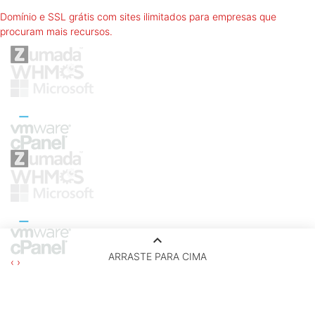
Domínio e SSL grátis com sites ilimitados para empresas que
procuram mais recursos.
keyboard_arrow_up
ARRASTE PARA CIMA
‹
›
A MozOut é uma empresa líder em serviços de internet, com a
missão de ajudar negócios a nascerem e prosperarem por meio