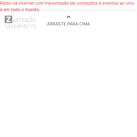
Rádio na internet com transmissão de conteúdos e eventos ao vivo
e em todo o mundo.
keyboard_arrow_up
ARRASTE PARA CIMA
‹
›
A MozOut é uma empresa líder em serviços de internet, com a
missão de ajudar negócios a nascerem e prosperarem por meio