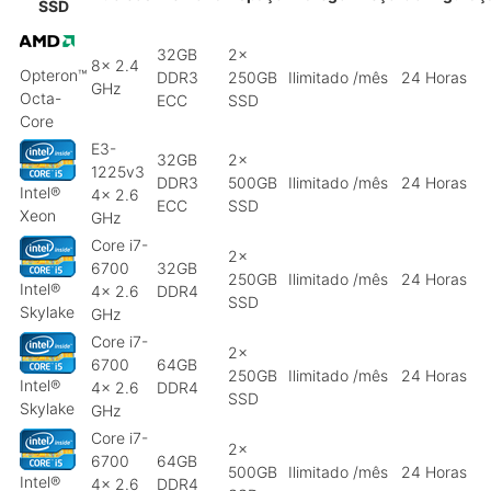
SSD
32GB
2x
8x 2.4
Opteron™
DDR3
250GB
Ilimitado
/mês
24 Horas
GHz
Octa-
ECC
SSD
Core
E3-
32GB
2x
1225v3
DDR3
500GB
Ilimitado
/mês
24 Horas
Intel®
4x 2.6
ECC
SSD
Xeon
GHz
Core i7-
2x
6700
32GB
250GB
Ilimitado
/mês
24 Horas
Intel®
4x 2.6
DDR4
SSD
Skylake
GHz
Core i7-
2x
6700
64GB
250GB
Ilimitado
/mês
24 Horas
Intel®
4x 2.6
DDR4
SSD
Skylake
GHz
Core i7-
2x
6700
64GB
500GB
Ilimitado
/mês
24 Horas
Intel®
4x 2.6
DDR4