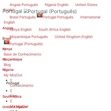
Angola
Português
Nigeria
English
United States
English
Portugal
Brasil
Português
Portugal
Português
International
English
Angola
Kenya
English
South Africa
English
Moçambique
Português
United Kingdom
English
Brasil
Portugal
(Português)
Kenya
Base de Conhecimento
Moçambique
Blog
Nigeria
My MozOut
Portugal
Conhecimento
Blog
South Africa
My MozOut
United Kingdom