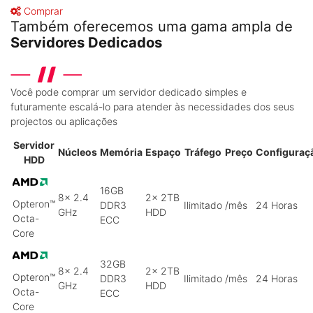
Comprar
Também oferecemos uma gama ampla de
Servidores Dedicados
Você pode comprar um servidor dedicado simples e
futuramente escalá-lo para atender às necessidades dos seus
projectos ou aplicações
Servidor
Núcleos
Memória
Espaço
Tráfego
Preço
Configuraç
HDD
16GB
8x 2.4
2x 2TB
Opteron™
DDR3
Ilimitado
/mês
24 Horas
GHz
HDD
Octa-
ECC
Core
32GB
8x 2.4
2x 2TB
Opteron™
DDR3
Ilimitado
/mês
24 Horas
GHz
HDD
Octa-
ECC
Core