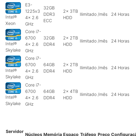
E3-
32GB
1225v3
2x 3TB
DDR3
Ilimitado
/mês
24 Horas
Intel®
4x 2.6
HDD
ECC
Xeon
GHz
Core i7-
6700
32GB
2x 2TB
Ilimitado
/mês
24 Horas
Intel®
4x 2.6
DDR4
HDD
Skylake
GHz
Core i7-
6700
64GB
2x 2TB
Ilimitado
/mês
24 Horas
Intel®
4x 2.6
DDR4
HDD
Skylake
GHz
Core i7-
6700
64GB
2x 4TB
Ilimitado
/mês
24 Horas
Intel®
4x 2.6
DDR4
HDD
Skylake
GHz
Servidor
Núcleos
Memória
Espaço
Tráfego
Preço
Configuraç