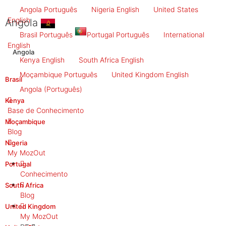
Angola
Português
Nigeria
English
United States
English
Angola
Brasil
Português
Portugal
Português
International
English
Angola
Kenya
English
South Africa
English
Moçambique
Português
United Kingdom
English
Brasil
Angola
(Português)
Kenya
Base de Conhecimento
Moçambique
Blog
Nigeria
My MozOut
Portugal
Conhecimento
South Africa
Blog
United Kingdom
My MozOut