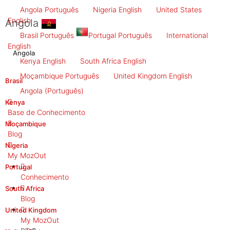
Angola
Português
Nigeria
English
United States
English
Angola
Brasil
Português
Portugal
Português
International
English
Angola
Kenya
English
South Africa
English
Moçambique
Português
United Kingdom
English
Brasil
Angola
(Português)
Kenya
Base de Conhecimento
Moçambique
Blog
Nigeria
My MozOut
Portugal
Conhecimento
South Africa
Blog
United Kingdom
My MozOut