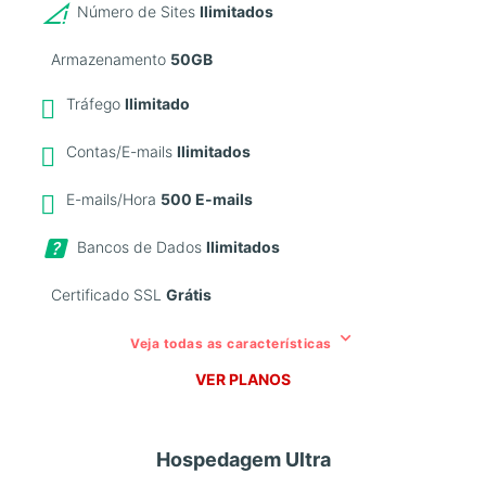
Número de Sites
Ilimitados
Armazenamento
50GB
Tráfego
Ilimitado
Contas/E-mails
Ilimitados
E-mails/Hora
500 E-mails
Bancos de Dados
Ilimitados
Certificado SSL
Grátis
keyboard_arrow_down
Veja todas as características
VER PLANOS
Mais Popular
Hospedagem Ultra