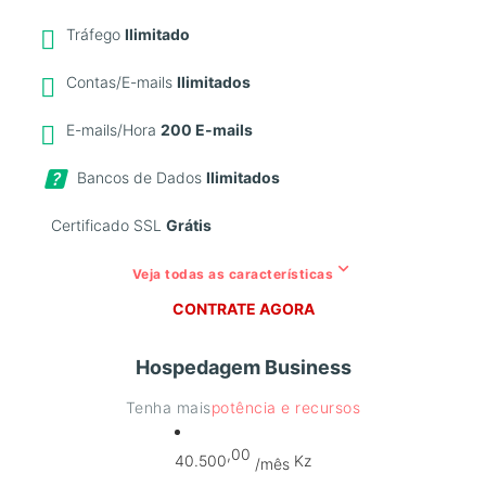
Tráfego
Ilimitado
Contas/E-mails
Ilimitados
E-mails/Hora
200 E-mails
Bancos de Dados
Ilimitados
Certificado SSL
Grátis
keyboard_arrow_down
Veja todas as características
CONTRATE AGORA
Hospedagem Business
Tenha mais
potência e recursos
,00
40.500
Kz
/mês