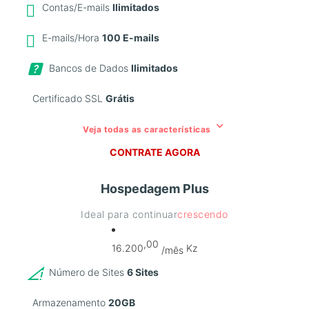
Contas/E-mails
Ilimitados
E-mails/Hora
100 E-mails
Bancos de Dados
Ilimitados
Certificado SSL
Grátis
keyboard_arrow_down
Veja todas as características
CONTRATE AGORA
Hospedagem Plus
Ideal para continuar
crescendo
,00
16.200
Kz
/mês
Número de Sites
6 Sites
Armazenamento
20GB