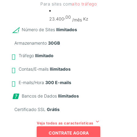
Para sites com
alto tráfego
,00
23.400
Kz
/mês
Número de Sites
Ilimitados
Armazenamento
30GB
Tráfego
Ilimitado
Contas/E-mails
Ilimitados
E-mails/Hora
300 E-mails
Bancos de Dados
Ilimitados
Certificado SSL
Grátis
keyboard_arrow_down
Veja todas as características
CONTRATE AGORA