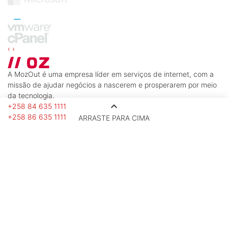
‹
›
A MozOut é uma empresa líder em serviços de internet, com a
missão de ajudar negócios a nascerem e prosperarem por meio
da tecnologia.
keyboard_arrow_up
+258 84 635 1111
+258 86 635 1111
ARRASTE PARA CIMA
info@mozout.com
Bairro 7 de Setembro, Inhambane
Moçambique, Vilankulo - 1304
2ª. à 6ª. Feira - 08 à 16 Horas
Sábado & Domingo - Fechado
Hospedagem
Hospedagem de Sites
Hospedagem Business
Hospedagem WordPress
Revenda de Hospedagem
Serviços
Criação de Sites
E-mail Profissional
Certificados SSL