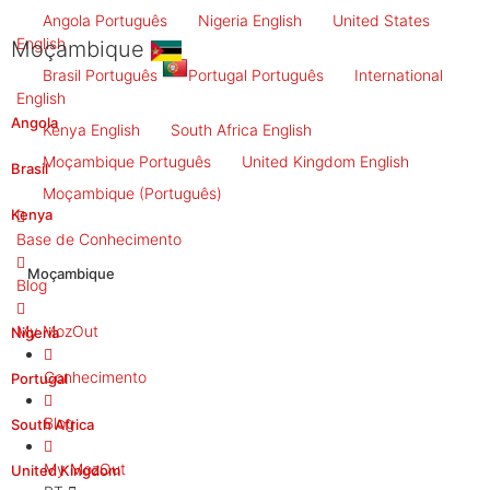
Angola
Português
Nigeria
English
United States
English
Moçambique
Brasil
Português
Portugal
Português
International
English
Angola
Kenya
English
South Africa
English
Moçambique
Português
United Kingdom
English
Brasil
Moçambique
(Português)
Kenya
Base de Conhecimento
Moçambique
Blog
My MozOut
Nigeria
Conhecimento
Portugal
Blog
South Africa
My MozOut
United Kingdom