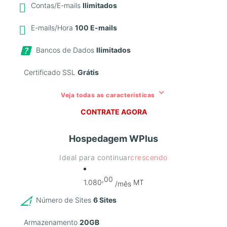
Contas/E-mails
Ilimitados
E-mails/Hora
100 E-mails
Bancos de Dados
Ilimitados
Certificado SSL
Grátis
keyboard_arrow_down
Veja todas as características
CONTRATE AGORA
Hospedagem WPlus
Ideal para continuar
crescendo
,00
1.080
MT
/mês
Número de Sites
6 Sites
Armazenamento
20GB