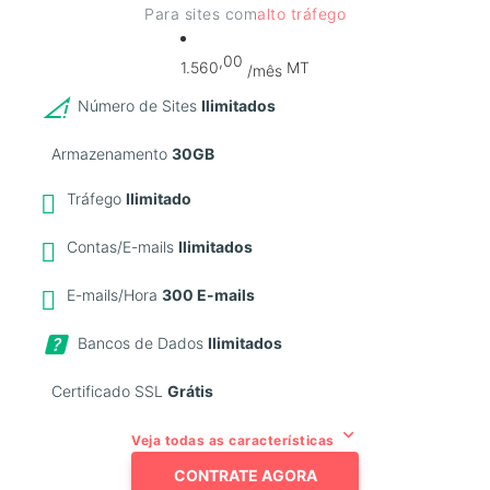
Para sites com
alto tráfego
,00
1.560
MT
/mês
Número de Sites
Ilimitados
Armazenamento
30GB
Tráfego
Ilimitado
Contas/E-mails
Ilimitados
E-mails/Hora
300 E-mails
Bancos de Dados
Ilimitados
Certificado SSL
Grátis
keyboard_arrow_down
Veja todas as características
CONTRATE AGORA