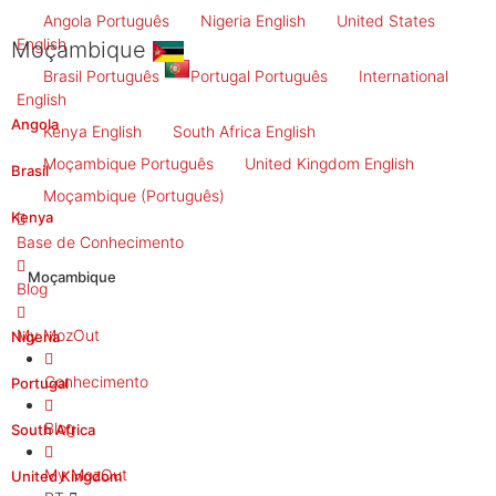
Angola
Português
Nigeria
English
United States
English
Moçambique
Brasil
Português
Portugal
Português
International
English
Angola
Kenya
English
South Africa
English
Moçambique
Português
United Kingdom
English
Brasil
Moçambique
(Português)
Kenya
Base de Conhecimento
Moçambique
Blog
My MozOut
Nigeria
Conhecimento
Portugal
Blog
South Africa
My MozOut
United Kingdom