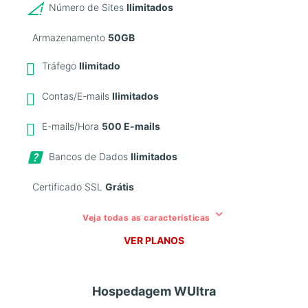
Número de Sites
Ilimitados
Armazenamento
50GB
Tráfego
Ilimitado
Contas/E-mails
Ilimitados
E-mails/Hora
500 E-mails
Bancos de Dados
Ilimitados
Certificado SSL
Grátis
keyboard_arrow_down
Veja todas as características
VER PLANOS
Mais Popular
Hospedagem WUltra