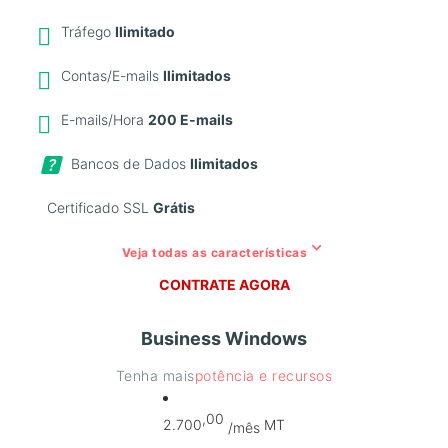
Tráfego
Ilimitado
Contas/E-mails
Ilimitados
E-mails/Hora
200 E-mails
Bancos de Dados
Ilimitados
Certificado SSL
Grátis
keyboard_arrow_down
Veja todas as características
CONTRATE AGORA
Business Windows
Tenha mais
potência e recursos
,00
2.700
MT
/mês